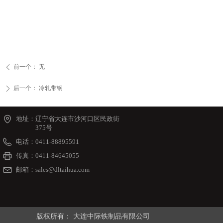
前一个：
无
ꄴ
后一个：
冷轧带钢
ꄲ
地址：
辽宁省大连市沙河口区民政街
375号
电话：
0411-88895591
传真：
0411-84645055
邮箱：
sales@dltaihua.com
版权所有：
大连中际铁制品有限公司